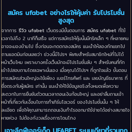
สมัคร ufabet อย่างไรให้คุ้มค่า รับโปรโมชั่น
สูงสุด
จากการ
รีวิว
ufabet
เว็บตรงมีขั้นตอนการ
สมัคร
ufabet
ที่ใช้
เวลาไม่ถึง 2 นาทีก็เสร็จ แต่การสมัครให้คุ้มนั้นมีทริคเล็ก ๆ ที่หลายคน
อาจจะมองข้ามไป ซึ่งก่อนจะกดตกลงสมัคร แนะนำให้ลองทักแชทไป
ถามแอดมินก่อนเลยว่า ช่วงนี้มีโปรฯ พิเศษสำหรับสมาชิกใหม่ที่ไม่ได้
หน้าเว็บไหม เพราะบางครั้งเว็บมักจะมีโปรโมชั่นลับ ๆ สำหรับคนที่ทัก
เข้าไปสอบถามโดยเฉพาะนั่นเอง เมื่อคุณได้โปรฯ ที่ถูกใจแล้ว ขั้นตอน
การสมัครส่วนใหญ่จะใช้เพียง เบอร์โทรศัพท์ และ เลขบัญชีธนาคาร ที่
ชื่อตรงกับผู้สมัคร เท่านั้น แนะนำให้ใช้ข้อมูลจริงทั้งหมดเพื่อความ
สะดวกในการยืนยันตัวตนเวลาถอนเงินก้อนใหญ่ และอย่าลืมถามเจ้า
หน้าที่เกี่ยวกับเงื่อนไขการทำเทิร์นโอเวอร์ ของโปรโมชั่นนั้น ๆ ให้
ละเอียด เพื่อให้คุณสามารถถอนเงินกำไรออกมาใช้จ่ายได้อย่างสบายใจ
หายห่วง ไม่ต้องกังวลเรื่องการโดนโกง
เจาะลึกฟีเจอร์เด็ด UFABET ระบบเดียวที่รวมทุก