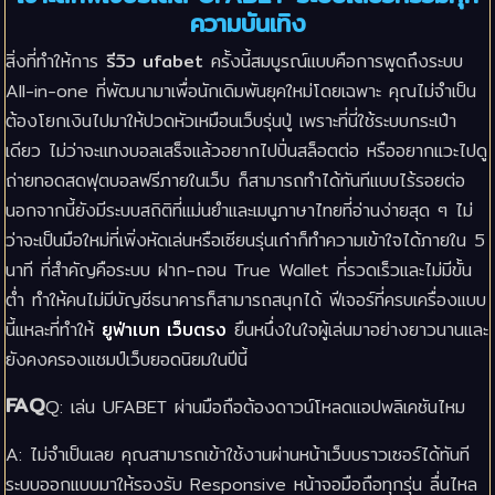
ความบันเทิง
สิ่งที่ทำให้การ
รีวิว
ufabet
ครั้งนี้สมบูรณ์แบบคือการพูดถึงระบบ
All-in-one ที่พัฒนามาเพื่อนักเดิมพันยุคใหม่โดยเฉพาะ คุณไม่จำเป็น
ต้องโยกเงินไปมาให้ปวดหัวเหมือนเว็บรุ่นปู่ เพราะที่นี่ใช้ระบบกระเป๋า
เดียว ไม่ว่าจะแทงบอลเสร็จแล้วอยากไปปั่นสล็อตต่อ หรืออยากแวะไปดู
ถ่ายทอดสดฟุตบอลฟรีภายในเว็บ ก็สามารถทำได้ทันทีแบบไร้รอยต่อ
นอกจากนี้ยังมีระบบสถิติที่แม่นยำและเมนูภาษาไทยที่อ่านง่ายสุด ๆ ไม่
ว่าจะเป็นมือใหม่ที่เพิ่งหัดเล่นหรือเซียนรุ่นเก๋าก็ทำความเข้าใจได้ภายใน 5
นาที ที่สำคัญคือระบบ ฝาก-ถอน True Wallet ที่รวดเร็วและไม่มีขั้น
ต่ำ ทำให้คนไม่มีบัญชีธนาคารก็สามารถสนุกได้ ฟีเจอร์ที่ครบเครื่องแบบ
นี้แหละที่ทำให้
ยูฟ่าเบท เว็บตรง
ยืนหนึ่งในใจผู้เล่นมาอย่างยาวนานและ
ยังคงครองแชมป์เว็บยอดนิยมในปีนี้
FAQ
Q: เล่น UFABET ผ่านมือถือต้องดาวน์โหลดแอปพลิเคชันไหม
A: ไม่จำเป็นเลย คุณสามารถเข้าใช้งานผ่านหน้าเว็บบราวเซอร์ได้ทันที
ระบบออกแบบมาให้รองรับ Responsive หน้าจอมือถือทุกรุ่น ลื่นไหล