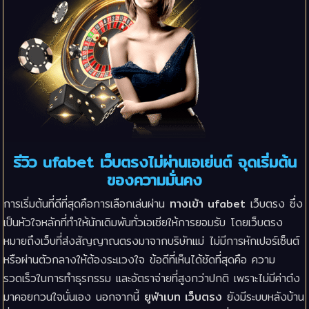
รีวิว ufabet เว็บตรงไม่ผ่านเอเย่นต์ จุดเริ่มต้น
ของความมั่นคง
การเริ่มต้นที่ดีที่สุดคือการเลือกเล่นผ่าน
ทางเข้า
ufabet
เว็บตรง ซึ่ง
เป็นหัวใจหลักที่ทำให้นักเดิมพันทั่วเอเชียให้การยอมรับ โดยเว็บตรง
หมายถึงเว็บที่ส่งสัญญาณตรงมาจากบริษัทแม่ ไม่มีการหักเปอร์เซ็นต์
หรือผ่านตัวกลางให้ต้องระแวงใจ ข้อดีที่เห็นได้ชัดที่สุดคือ ความ
รวดเร็วในการทำธุรกรรม และอัตราจ่ายที่สูงกว่าปกติ เพราะไม่มีค่าต๋ง
มาคอยกวนใจนั่นเอง นอกจากนี้
ยูฟ่าเบท เว็บตรง
ยังมีระบบหลังบ้าน