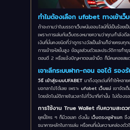
ทำไมต้องเลือก ufabet ทางเข้าเว็บ
ถ้าจะถามว่าในบรรดาเว็บพนันออนไลน์ที่มีเป็นร้อยเ
เพราะการเล่นกับเว็บตรงหมายความว่าคุณกำลังดีลก
เงินที่มั่นคงชนิดที่ว่าถูกรางวัลเป็นล้านก็จ่ายค
การเข้ารหัสขั้นสูง ข้อมูลส่วนตัวและประวัติกา
ตอนตี 2 หรือแจ้งปัญหาตอนเช้ามืด ก็มีคนคอยสแต
เจาะลึกระบบฝาก-ถอน ออโต้ รองรับ
วิธี เข้าสุ่ระบบUFABET
มาถึงจุดเด่นที่ทำให้หลา
บอกลาไปได้เลย เพราะ
ufabet เว็บแม่
เขาจัดเต็
โดยอัตโนมัติภายในเวลาไม่กี่วินาทีเท่านั้น ไม่ต้อ
การใช้งาน True Wallet กับความสะดวกที
ยุคนี้ใคร ๆ ก็มีวอเลท ดังนั้น
เว็บตรงยูฟ่าเบท
จึง
ธนาคารหลักในการเล่น หรือคนที่เน้นความคล่องตัวในก