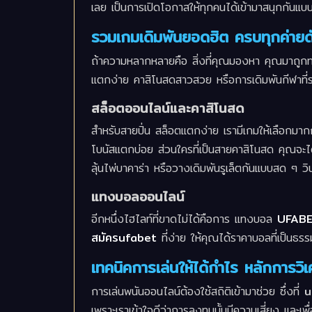
เลย เป็นการเปิดโอกาสให้ทุกคนได้เข้ามาสนุกกัน
รวมเกมเดิมพันยอดฮิต ครบทุกค่ายดั
ถ้าความหลากหลายคือ สิ่งที่คุณมองหา คุณมาถูก
แตกง่าย คาสิโนสดสาวสวย หรือการเดิมพันกีฬาที่ราค
สล็อตออนไลน์และคาสิโนสด
สำหรับสายปั่น สล็อตแตกง่าย เรามีเกมให้เลือกม
โบนัสแตกบ่อย ส่วนใครที่เป็นสายคาสิโนสด คุณจะได้
ลุ้นไพ่บาคาร่า หรือวางเดิมพันรูเล็ตกันแบบสด ๆ วิน
แทงบอลออนไลน์
อีกหนึ่งไฮไลท์ที่ขาดไม่ได้คือการ แทงบอล
UFAB
สมัคร
ufabet
ที่ง่าย ให้คุณได้ราคาบอลที่เป็นธรร
เทคนิคการเล่นให้ได้กำไร หลักการวิเคร
การเล่นพนันออนไลน์ต้องใช้สถิติเข้ามาช่วย ซึ่งที่
u
เพราะเราเข้าใจดีว่าการลงทุนนั้นมีความเสี่ยง และเ