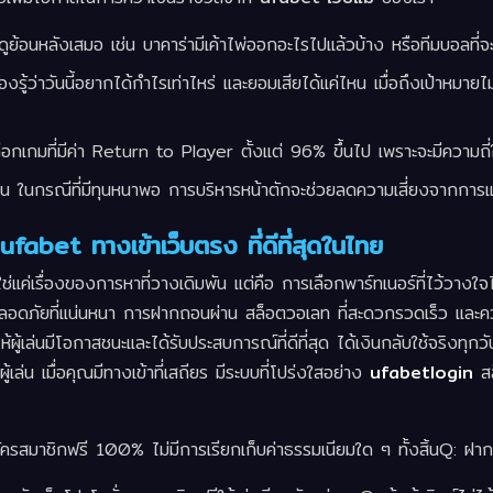
ให้ดูย้อนหลังเสมอ เช่น บาคาร่ามีเค้าไพ่ออกอะไรไปแล้วบ้าง หรือทีมบอลที่
ู้ว่าวันนี้อยากได้กำไรเท่าไหร่ และยอมเสียได้แค่ไหน เมื่อถึงเป้าหมายไม่ว
ลือกเกมที่มีค่า Return to Player ตั้งแต่ 96% ขึ้นไป เพราะจะมีความถี่ใน
เงิน ในกรณีที่มีทุนหนาพอ การบริหารหน้าตักจะช่วยลดความเสี่ยงจากการแพ้ต
ufabet ทางเข้าเว็บตรง ที่ดีที่สุดในไทย
ช่แค่เรื่องของการหาที่วางเดิมพัน แต่คือ การเลือกพาร์ทเนอร์ที่ไว้วางใจได
อดภัยที่แน่นหนา การฝากถอนผ่าน สล็อตวอเลท ที่สะดวกรวดเร็ว และคว
ผู้เล่นมีโอกาสชนะและได้รับประสบการณ์ที่ดีที่สุด ได้เงินกลับใช้จริงทุก
้เล่น เมื่อคุณมีทางเข้าที่เสถียร มีระบบที่โปร่งใสอย่าง
ufabetlogin
สล
ัครสมาชิกฟรี 100% ไม่มีการเรียกเก็บค่าธรรมเนียมใด ๆ ทั้งสิ้น
Q: ฝากเ