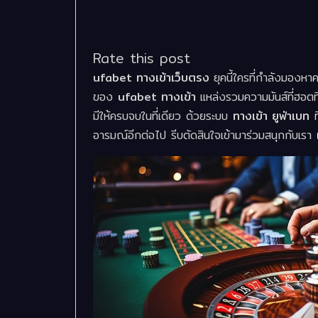
Rate this post
ufabet ทางเข้าเว็บตรง
ยุคนี้ใครที่กำลังมองหา
ของ
ufabet ทางเข้า
แหล่งรวมความมันส์ที่ฮอตท
มีให้ครบจบในที่เดียว ด้วยระบบ
ทางเข้า ยูฟ่าเบท
ท
อารมณ์อีกต่อไป รีบตัดสินใจเข้ามาร่วมสนุกกับเรา