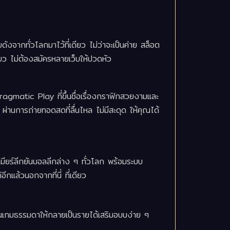
ดังจากทั่วโลกมาไว้ที่เดียว ไม่ว่าจะเป็นค่าย สล็อต
ียว ไม่ต้องสมัครหลายเว็บให้ปวดหัว
gmatic Play ที่ขึ้นชื่อเรื่องกราฟิกสวยงามและ
ผ่านการถ่ายทอดสดที่ลื่นไหล ไม่มีสะดุด ให้คุณได้
ต่พรีเมียร์ลีกยันบอลลีกล่าง ๆ ทั่วโลก พร้อมระบบ
ีกแล้วนอกจากที่นี่ ที่เดียว
เล่นเกมธรรมดาให้กลายเป็นรายได้เสริมอบบง่าย ๆ