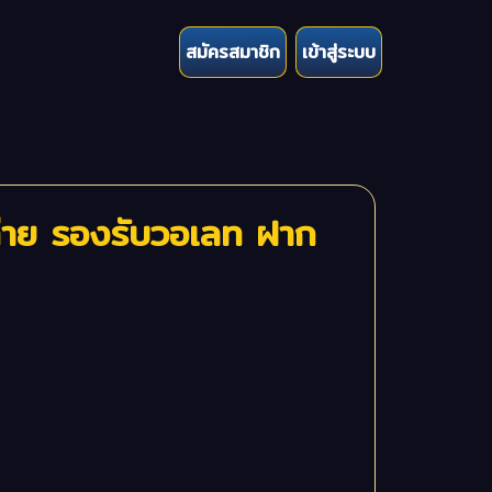
สมัครสมาชิก
เข้าสู่ระบบ
ค่าย รองรับวอเลท ฝาก