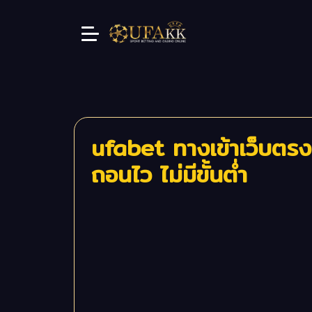
ufabet ทางเข้าเว็บตรง
ถอนไว ไม่มีขั้นต่ำ