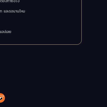
ด้ต้องทำยังไง
่บาท และรอนานไหม
นแอปเลย