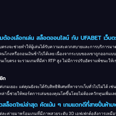
ไมต้องเลือกเล่น สล็อตออนไลน์ กับ UFABET เว็บ
บตรงจะช่วยทำให้ผู้เล่นได้รับความสะดวกสบายและการบริการมาต
ดนโกงหรือถอนเงินช้าไปได้เลย เนื่องจากระบบของเขาถูกออกแบบม
โนเว็บตรง จะรวมเกมที่มีค่า
RTP
สูง ไม่มีการปรับอัตราแพ้ชนะให้
าชิก
แค่เกมเยอะ แต่คุณยังจะได้รับสิทธิพิเศษที่หาจากเว็บทั่วไปไม่ได้ เ
เหล่านี้ช่วยให้พอร์ตการเล่นของคุณโตขึ้นโดยไม่ต้องควักทุนเพิ่มเ
ตสล็อตใหม่ล่าสุด คัดเน้น ๆ เกมแตกดีที่สายปั่นห้
ต่ละค่ายมาพร้อมเกมที่มีภาพสวยระดับ
3D
เอฟเฟกต์อลังการเหมือ