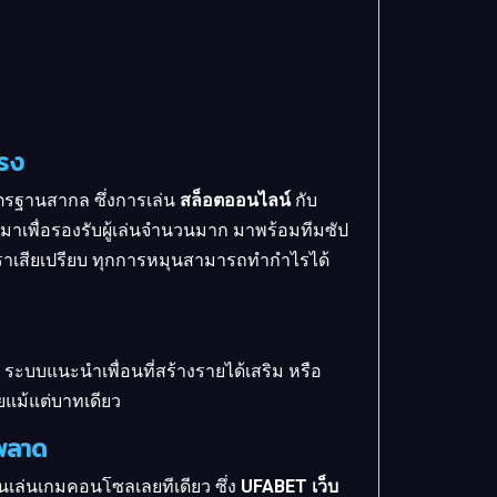
ตรง
รฐานสากล ซึ่งการเล่น
สล็อตออนไลน์
กับ
าเพื่อรองรับผู้เล่นจำนวนมาก
มาพร้อมทีมซัป
เราเสียเปรียบ ทุกการหมุนสามารถทำกำไรได้
ช่น ระบบแนะนำเพื่อนที่สร้างรายได้เสริม หรือ
ลยแม้แต่บาทเดียว
ามพลาด
นเล่นเกมคอนโซลเลยทีเดียว ซึ่ง
UFABET
เว็บ