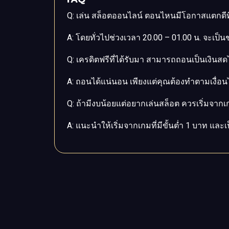
Q:
เล่น
สล็อตออนไลน์
ตอนไหนมีโอกาสแตกดีที
A:
โดยทั่วไปช่วงเวลา
20.00 – 01.00
น. จะเป็น
Q:
เครดิตฟรีที่ได้รับมา สามารถถอนเป็นเงินสด
A:
ถอนได้แน่นอน
เพียงแต่คุณต้องทำตามเงื่อ
Q:
ถ้ามีงบน้อยแต่อยากเล่นสล็อต ควรเริ่มจา
A:
แนะนำให้เริ่มจากเกมที่มีขั้นต่ำ
1
บาท และเป