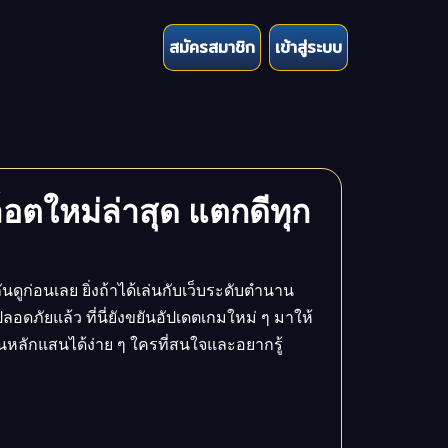
สมัครสมาชิก
เข้าสู่ระบบ
อตใหม่ล่าสุด แตกดีทุก
ันดูก่อนเลย ยิ่งถ้าได้เล่นกับเว็บระดับตำนาน
ลอดภัยแล้ว ที่นี่ยังขยันอัปเดตเกมใหม่
ๆ มาให้
นหลักแสนได้ง่าย ๆ ใครที่สนใจและอยากรู้