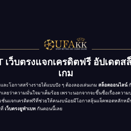
เว็บตรงแจกเครดิตฟรี อัปเดตสล็
เกม
กและโอกาสสร้างรายได้แบบปัง
ๆ ต้องลองเล่นเกม
สล็อตออนไลน์
ก
 บอกเลยว่าความมั่นใจมาเต็มร้อย เพราะนอกจากจะขึ้นชื่อเรื่องความป
ั่นแจกเครดิตฟรีที่ช่วยให้คนงบน้อยมีโอกาสลุ้นแจ็คพอตหลักหมื่
ที่
เว็บตรงยูฟ่าเบท
กันตอนนี้เลย