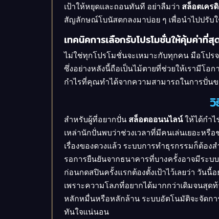
เป้าให้หยุดและถอนทันที อย่าลืมว่า
สล็อตเครดิ
สัญลักษณ์โบนัสตกลงมาบ่อย
ๆ เพื่อนำไปปรับใ
เทคนิคการเลือกรับโปรโมชั่นให้คุ้มค่าที่ส
ไม่ใช่ทุกโปรโมชั่นจะเหมาะกับทุกคน มือโปรจะเ
ซึ่งอย่างหลังนี้ถือเป็นไม้ตายที่ช่วยให้เรามีโอ
กำไรที่คุณทำได้จากความสามารถในการปั่นของคุ
วิ
สำหรับผู้ที่อยากปั่น
สล็อตออนนไลน์
ให้ได้กำไ
เหล่านักปั่นพบว่าช่วงเวลาที่มีคนเล่นเยอะห
เรื่องของดวงแล้ว ระบบการทำธุรกรรมก็ต้องสำค
รอการยืนยันจากธนาคารที่บางครั้งอาจมีระบบ
ก่อนกดสปินครั้งแรกต้องตั้งเป้าไว้เลยว่า วันนี้อ
เพราะความโลภที่อยากได้มากกว่าเดิมจนสุดท้า
หลักหมื่นหรือหลักล้าน ระบบอัตโนมัติจะจัดการ
ทันใจแน่นอน