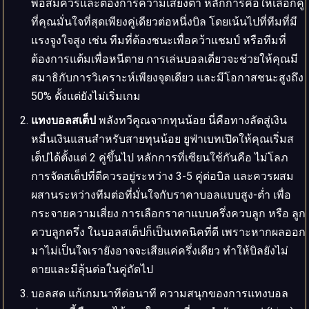
พอสมควรและต้องการความเสี่ยงต่ำ หลักการคือให้เลือกคู่
ที่คุณมั่นใจที่สุดเพียงคู่เดียวต่อหนึ่งบิล โดยเน้นไปที่ทีมที่มี
แรงจูงใจสูง เช่น ทีมที่ต้องชนะเพื่อคว้าแชมป์ หรือทีมที่
ต้องการแต้มเพื่อหนีตาย การเล่นบอลเดี่ยวจะช่วยให้คุณมี
สมาธิกับการวิเคราะห์เพียงจุดเดียว และมีโอกาสชนะสูงถึง
50%
ตั้งแต่ยังไม่เริ่มเกม
แทงบอลสเต็ป
พลังทวีคูณจากทุนน้อย นี่คือทางลัดสู่เงิน
หมื่นเงินแสนสำหรับสายทุนน้อย ยูฟ่าเบทเปิดให้คุณเริ่มส
เต็ปได้ตั้งแต่
2
คู่ขึ้นไป หลักการที่เซียนใช้กันคือ ไม่โลภ
การจัดสเต็ปที่ดีควรอยู่ระหว่าง
3-5
คู่ต่อบิล และควรผสม
ผสานระหว่างทีมต่อที่มั่นใจกับราคาบอลแบบสูง-ต่ำ เพื่อ
กระจายความเสี่ยง การเลือกราคาแบบครึ่งควบลูก หรือ
ลูก
ควบลูกครึ่ง ในบอลสเต็ปก็เป็นเทคนิคที่ดี เพราะหากผลออก
มาไม่เป็นใจเรายังอาจจะเสียแค่ครึ่งเดียว ทำให้บิลยังไม่
ตายและมีลุ้นต่อในคู่ถัดไป
บอลสด แก้เกมนาทีต่อนาที ความสนุกของการแทงบอล