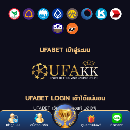
UFABET เข้าสู่ระบบ
UFABET LOGIN เข้าได้แน่นอน
UFABET เว็บหลัก ของแท้ 100%
เข้าสู่ระบบ
สมัครสมาชิก
ดูบอล+หนังฟรี
ติดต่อเรา