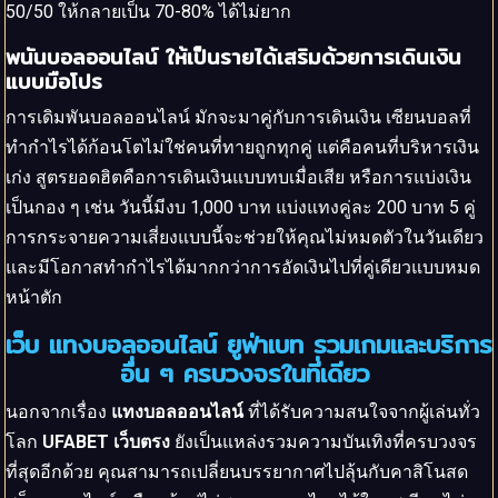
50/50
ให้กลายเป็น
70-80%
ได้ไม่ยาก
พนันบอลออนไลน์ ให้เป็นรายได้เสริมด้วยการเดินเงิน
แบบมือโปร
การเดิมพันบอลออนไลน์ มักจะมาคู่กับการเดินเงิน
เซียนบอลที่
ทำกำไรได้ก้อนโตไม่ใช่คนที่ทายถูกทุกคู่ แต่คือคนที่บริหารเงิน
เก่ง สูตรยอดฮิตคือการเดินเงินแบบทบเมื่อเสีย หรือการแบ่งเงิน
เป็นกอง
ๆ เช่น วันนี้มีงบ
1,000
บาท แบ่งแทงคู่ละ
200
บาท
5
คู่
การกระจายความเสี่ยงแบบนี้จะช่วยให้คุณไม่หมดตัวในวันเดียว
และมีโอกาสทำกำไรได้มากกว่าการอัดเงินไปที่คู่เดียวแบบหมด
หน้าตัก
เว็บ แทงบอลออนไลน์ ยูฟ่าเบท รวมเกมและบริการ
อื่น ๆ ครบวงจรในที่เดียว
นอกจากเรื่อง
แทงบอลออนไลน์
ที่ได้รับความสนใจจากผู้เล่นทั่ว
โลก
UFABET
เว็บตรง
ยังเป็นแหล่งรวมความบันเทิงที่ครบวงจร
ที่สุดอีกด้วย คุณสามารถเปลี่ยนบรรยากาศไปลุ้นกับคาสิโนสด