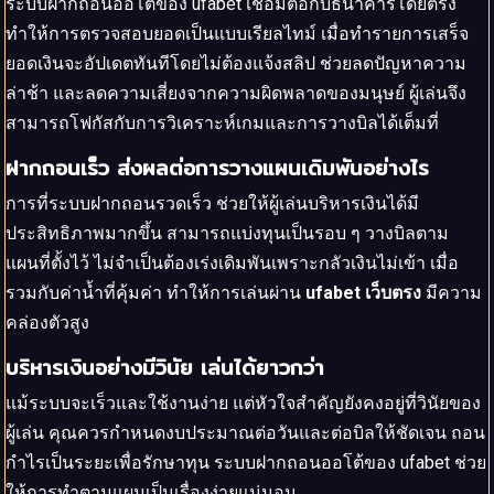
ระบบฝากถอนออโต้ของ
ufabet
เชื่อมต่อกับธนาคารโดยตรง
ทำให้การตรวจสอบยอดเป็นแบบเรียลไทม์
เมื่อทำรายการเสร็จ
ยอดเงินจะอัปเดตทันทีโดยไม่ต้องแจ้งสลิป
ช่วยลดปัญหาความ
ล่าช้า และลดความเสี่ยงจากความผิดพลาดของมนุษย์
ผู้เล่นจึง
สามารถโฟกัสกับการวิเคราะห์เกมและการวางบิลได้เต็มที่
ฝากถอนเร็ว ส่งผลต่อการวางแผนเดิมพันอย่างไร
การที่ระบบฝากถอนรวดเร็ว ช่วยให้ผู้เล่นบริหารเงินได้มี
ประสิทธิภาพมากขึ้น
สามารถแบ่งทุนเป็นรอบ ๆ วางบิลตาม
แผนที่ตั้งไว้
ไม่จำเป็นต้องเร่งเดิมพันเพราะกลัวเงินไม่เข้า
เมื่อ
รวมกับค่าน้ำที่คุ้มค่า ทำให้การเล่นผ่าน
ufabet
เว็บตรง
มีความ
คล่องตัวสูง
บริหารเงินอย่างมีวินัย เล่นได้ยาวกว่า
แม้ระบบจะเร็วและใช้งานง่าย แต่หัวใจสำคัญยังคงอยู่ที่วินัยของ
ผู้เล่น
คุณควรกำหนดงบประมาณต่อวันและต่อบิลให้ชัดเจน
ถอน
กำไรเป็นระยะเพื่อรักษาทุน
ระบบฝากถอนออโต้ของ
ufabet
ช่วย
ให้การทำตามแผนเป็นเรื่องง่ายแน่นอน