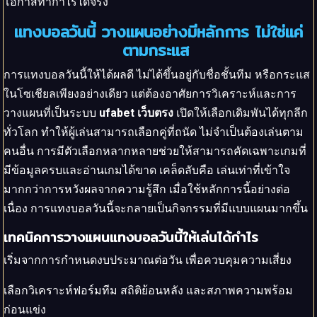
โอกาสทำกำไรได้จริง
แทงบอลวันนี้ วางแผนอย่างมีหลักการ ไม่ใช่แค่
ตามกระแส
การแทงบอลวันนี้ให้ได้ผลดี ไม่ได้ขึ้นอยู่กับชื่อชั้นทีม หรือกระแส
ในโซเชียลเพียงอย่างเดียว แต่ต้องอาศัยการวิเคราะห์และการ
วางแผนที่เป็นระบบ
ufabet
เว็บตรง
เปิดให้เลือกเดิมพันได้ทุกลีก
ทั่วโลก ทำให้ผู้เล่นสามารถเลือกคู่ที่ถนัด ไม่จำเป็นต้องเล่นตาม
คนอื่น
การมีตัวเลือกหลากหลายช่วยให้สามารถคัดเฉพาะเกมที่
มีข้อมูลครบและอ่านเกมได้ขาด
เคล็ดลับคือ เล่นเท่าที่เข้าใจ
มากกว่าการหวังผลจากความรู้สึก
เมื่อใช้หลักการนี้อย่างต่อ
เนื่อง การแทงบอลวันนี้จะกลายเป็นกิจกรรมที่มีแบบแผนมากขึ้น
เทคนิคการวางแผนแทงบอลวันนี้ให้เล่นได้กำไร
เริ่มจากการกำหนดงบประมาณต่อวัน เพื่อควบคุมความเสี่ยง
เลือกวิเคราะห์ฟอร์มทีม สถิติย้อนหลัง และสภาพความพร้อม
ก่อนแข่ง