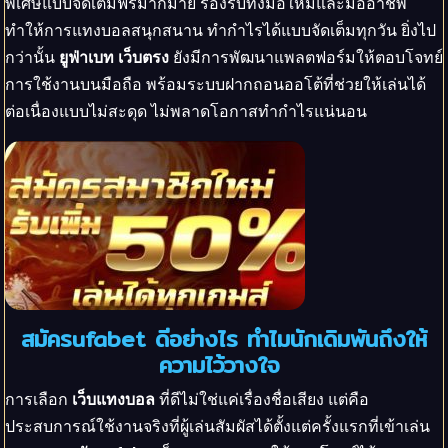
พิเศษแบบจัดเต็มฟรีมากมาย รองรับทั้งมือใหม่และมืออาชีพ
ทำให้การแทงบอลสนุกสนาน ทำกำไรได้แบบจัดเต็มทุกวัน ยิ่งไป
กว่านั้น
ยูฟ่าเบท เว็บตรง
ยังมีการพัฒนาแพลตฟอร์มให้ตอบโจทย์
การใช้งานบนมือถือ พร้อมระบบฝากถอนออโต้ที่ช่วยให้เล่นได้
ต่อเนื่องแบบไม่สะดุด ไม่พลาดโอกาสทำกำไรแน่นอน
สมัครufabet ดีอย่างไร ทำไมนักเดิมพันถึงให้
ความไว้วางใจ
การเลือก
เว็บแทงบอล
ที่ดีไม่ใช่แค่เรื่องชื่อเสียง แต่คือ
ประสบการณ์ใช้งานจริงที่ผู้เล่นสัมผัสได้ตั้งแต่ครั้งแรกที่เข้าเล่น