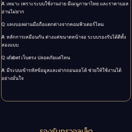
A:
เหมาะ เพราะระบบใช้งานง่าย มีเมนูภาษาไทย และราคาบอล
อ่านไม่ยาก
Q:
แทงบอลผ่านมือถือแตกต่างจากคอมพิวเตอร์ไหม
A:
หลักการเหมือนกัน ต่างแค่ขนาดหน้าจอ ระบบรองรับได้ดีทั้ง
สองแบบ
Q: ufabet
เว็บตรง ปลอดภัยแค่ไหน
A:
มีระบบเข้ารหัสข้อมูลและฝากถอนออโต้ ช่วยให้ใช้งานได้
อย่างมั่นใจ
รองรับทรูวอลเล็ต