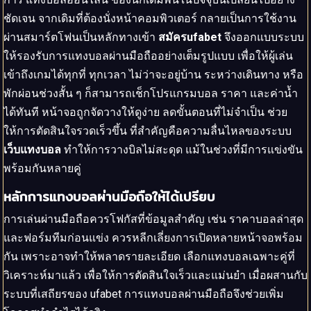
ชัดเจน จากเดิมที่ต้องนั่งหน้าคอมพิวเตอร์ กลายเป็นการใช้งาน
ผ่านสมาร์ตโฟนเป็นหลักทางเข้า
สมัคร
ufabet
จึงออกแบบระบบ
ให้รองรับการแทงบอลผ่านมือถืออย่างเต็มรูปแบบ เพื่อให้ผู้เล่น
เข้าถึงเกมได้ทุกที่ ทุกเวลา
ไม่ว่าจะอยู่บ้าน ระหว่างเดินทาง หรือ
พักผ่อนช่วงสั้น ๆ ก็สามารถเช็กโปรแกรมบอล ราคา และค่าน้ำ
ได้ทันที
หน้าจอถูกจัดวางให้ดูง่าย ลดขั้นตอนที่ไม่จำเป็น ช่วย
ให้การตัดสินใจรวดเร็วขึ้น
ที่สำคัญคือความลื่นไหลของระบบ
เว็บแทงบอล
ทำให้การวางบิลไม่สะดุด แม้ในช่วงที่มีการแข่งขัน
พร้อมกันหลายคู่
หลักการแทงบอลผ่านมือถือให้ได้เปรียบ
การเล่นผ่านมือถือควรโฟกัสที่ข้อมูลสำคัญ เช่น ราคาบอลล่าสุด
และฟอร์มทีมก่อนแข่ง
ควรหลีกเลี่ยงการเปิดหลายหน้าจอพร้อม
กัน เพราะอาจทำให้พลาดรายละเอียด
เลือกแทงบอลเฉพาะคู่ที่
วิเคราะห์มาแล้ว เพื่อให้การตัดสินใจเร็วและแม่นยำ
เมื่อผสานกับ
ระบบที่เสถียรของ
ufabet
การแทงบอลผ่านมือถือจึงช่วยเพิ่ม