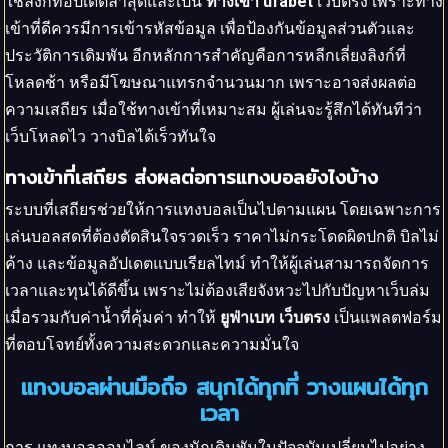
ใช้ลิงก์ที่อัปเดตล่าสุดและเป็น
ทางเข้า
ufabet
เว็บตรง เพราะทาง
เข้าที่ดีควรมีการเข้ารหัสข้อมูล เพื่อป้องกันข้อมูลส่วนตัวและ
ประวัติการเดิมพัน
อีกหลักการสำคัญคือการหลีกเลี่ยงลิงก์ที่
โหลดช้า หรือมีโฆษณาแทรกจำนวนมาก เพราะอาจส่งผลต่อ
ความเสถียร
เมื่อใช้ทางเข้าที่เหมาะสม ผู้เล่นจะรู้สึกได้ทันทีว่า
เว็บโหลดไว วางบิลได้เร็วทันใจ
ทางเข้าที่เสถียร ส่งผลต่อการแทงบอลยังไงบ้าง
ระบบที่เสถียรช่วยให้การแทงบอลเป็นไปตามแผน โดยเฉพาะการ
เล่นบอลสดที่ต้องตัดสินใจรวดเร็ว
ราคาไม่กระโดดผิดปกติ บิลไม่
ค้าง และข้อมูลอัปเดตแบบเรียลไทม์
ทำให้ผู้เล่นสามารถจัดการ
เวลาและทุนได้ดีขึ้น เพราะไม่ต้องเสียจังหวะไปกับปัญหาเว็บล่ม
เมื่อรวมกับค่าน้ำที่คุ้มค่า ทำให้
ยูฟ่าเบท เว็บตรง
เป็นแพลตฟอร์ม
ที่ตอบโจทย์ทั้งความสะดวกและความมั่นใจ
แทงบอลผ่านมือถือ สนุกได้ทุกที่ วางแผนได้ทุก
เวลา
การ แทงบอลออนไลน์ ของนักเดิมพันในปัจจุบันเปลี่ยนไปอย่าง