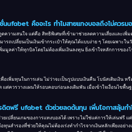
ชั่นufabet คืออะไร ทำไมสายแทงบอลถึงไม่ควรม
ดูดความสนใจ แต่คือ สิทธิพิเศษที่เข้ามาช่วยลดความเสี่ยงและเพิ่มคว
ามารถเปลี่ยนเป็นเงินเข้ากระเป๋าให้คุณได้แบบง่าย ๆ โดยเฉพาะในวั
ิ่มมูลค่าให้ทุกบิลโดยไม่ต้องเพิ่มเงินลงทุน
ยิ่งเข้าใจหลักการของโป
อเพิ่มทุนในการเล่น ไม่ว่าจะเป็นรูปแบบเงินคืน โบนัสเติมเงิน หรื
นหมด แต่ควรวางแผนให้รอบคอบก่อนลงเดิมพัน
เมื่อเข้าใจเงื่อนไขพื้
รดิตฟรี ufabet ตัวช่วยลดต้นทุน เพิ่มโอกาสลุ้นก
ที่ช่วยเปลี่ยนเกมของการแทงบอลได้
เพราะไม่ใช่แค่การให้เล่นฟรี แต
ทุนสำรองที่ช่วยให้คุณไม่ต้องเร่งทำกำไรจากเงินหลักเพียงอย่างเ