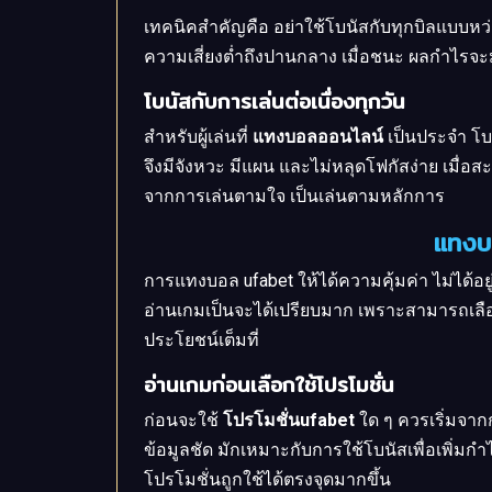
เทคนิคสำคัญคือ อย่าใช้โบนัสกับทุกบิลแบบหว
ความเสี่ยงต่ำถึงปานกลาง
เมื่อชนะ ผลกำไรจะ
โบนัสกับการเล่นต่อเนื่องทุกวัน
สำหรับผู้เล่นที่
แทงบอลออนไลน์
เป็นประจำ โบน
จึงมีจังหวะ มีแผน และไม่หลุดโฟกัสง่าย
เมื่อ
จากการเล่นตามใจ เป็นเล่นตามหลักการ
แทงบอ
การแทงบอล
ufabet
ให้ได้ความคุ้มค่า ไม่ได้อ
อ่านเกมเป็นจะได้เปรียบมาก
เพราะสามารถเลือ
ประโยชน์เต็มที่
อ่านเกมก่อนเลือกใช้โปรโมชั่น
ก่อนจะใช้
โปรโมชั่น
ufabet
ใด ๆ ควรเริ่มจ
ข้อมูลชัด มักเหมาะกับการใช้โบนัสเพื่อเพิ่มกำ
โปรโมชั่นถูกใช้ได้ตรงจุดมากขึ้น