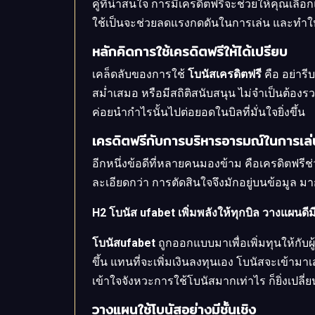
คู่ที่น่าสนใจ การมีเครดิตฟรีจะช่วยให้คุณเล
ใช้เป็นจะช่วยลดแรงกดดันในการเล่น และทำให้
หลักคิดการใช้เครดิตฟรีให้ได้เปรียบ
เคล็ดลับของการใช้
โบนัสเครดิตฟรี
คือ อย่ารี
สม่ำเสมอ หรือมีสถิติสนับสนุน
ไม่จำเป็นต้อง
ค่อยนำกำไรนั้นไปต่อยอดในบิลที่มั่นใจยิ่งขึ้น
เครดิตฟรีกับการบริหารอารมณ์ในการเล
อีกหนึ่งข้อดีที่หลายคนมองข้าม คือเครดิตฟ
ละเอียดกว่า
การตัดสินใจจึงมักอยู่บนข้อมูล ม
H2
โบนัส
ufabet
เพิ่มพลังให้ทุกบิล วางแผนดีม
โบนัส
ufabet
ถูกออกแบบมาเพื่อเพิ่มทุนให้กับผู้
ขึ้น
แทนที่จะเพิ่มเงินลงทุนเอง โบนัสจะเข้ามาเส
เข้าใจจังหวะการใช้โบนัสมากเท่าไร ก็ยิ่งเปลี่ย
วางแผนใช้โบนัสอย่างมีชั้นเชิง