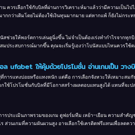
่าน
ควรเลือกใช้กับบิลที่ผ่านการวิเคราะห์มาแล้วว่ามีความเป็นไปได
มากกว่าเดิมโดยไม่ต้องใช้เงินทุนมากมาย แต่หากแพ้ ก็ยังไม่กระ
ัสช่วยให้พอร์ตการเล่นดูนิ่งขึ้น
ไม่จำเป็นต้องเร่งทำกำไรจากทุก
สะสมประสบการณ์มากขึ้น คุณจะเริ่มรู้เองว่าโบนัสแบบไหนควรใช
ล ufabet ให้คุ้มด้วยโปรโมชั่น อ่านเกมเป็น วางบ
ยู่ที่การแทงบ่อยหรือแทงหนัก แต่คือ
การเลือกจังหวะให้เหมาะสมกับโ
กใช้โปรโมชั่นกับบิลที่มีโอกาสสร้างผลตอบแทนสูงได้
แทนที่จะปล
ากการประเมินภาพรวมของเกม
ดูฟอร์มทีม เหย้า
–
เยือน ความสำคัญ
ไร
ส่วนเกมที่ความผันผวนสูง อาจเลือกใช้เครดิตฟรีแทนเพื่อลดความ