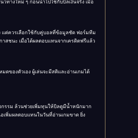
แนวทางใหม่ ๆ ก่อนนำไปใช้กับบิลเงินจริง
เมื่อ
ง
แต่ควรเลือกใช้กับคู่บอลที่ข้อมูลชัด ฟอร์มทีม
โอกาสชนะ
เมื่อได้ผลตอบแทนจากเครดิตฟรีแล้ว
นทั้งหมดของตัวเอง ผู้เล่นจะมีสติและอ่านเกมได้
จกรรม ล้วนช่วยเพิ่มทุนให้บิลดูมีน้ำหนักมาก
สนอเพิ่มผลตอบแทนในวันที่อ่านเกมขาด
ยิ่ง