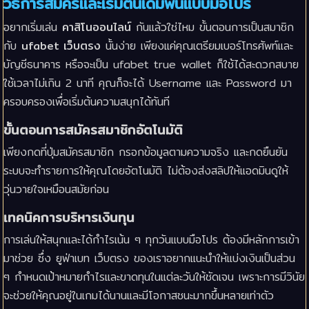
วิธีการสมัครและเริ่มต้นเดิมพันแบบมือโปร
อยากเริ่มเล่น
คาสิโนออนไลน์
กันแล้วใช่ไหม ขั้นตอนการเป็นสมาชิก
กับ
ufabet เว็บตรง
นั้นง่าย เพียงแค่คุณเตรียมเบอร์โทรศัพท์และ
บัญชีธนาคาร หรือจะเป็น ufabet true wallet ก็ใช้ได้สะดวกสบาย
ใช้เวลาไม่เกิน 2 นาที คุณก็จะได้ Username และ Password มา
ครอบครองเพื่อเริ่มต้นความสนุกได้ทันที
ขั้นตอนการสมัครสมาชิกอัตโนมัติ
เพียงกดที่ปุ่มสมัครสมาชิก กรอกข้อมูลตามความจริง และกดยืนยัน
ระบบจะทำรายการให้คุณโดยอัตโนมัติ ไม่ต้องส่งสลิปให้แอดมินดูให้
วุ่นวายใจเหมือนสมัยก่อน
เทคนิคการบริหารเงินทุน
การเล่นให้สนุกและได้กำไรเน้น ๆ ทุกวันแบบมือโปร ต้องมีหลักการเข้า
มาช่วย ซึ่ง ยูฟ่าเบท เว็บตรง ของเราอยากแนะนำให้แบ่งเงินเป็นส่วน
ๆ กำหนดเป้าหมายกำไรและขาดทุนในแต่ละวันให้ชัดเจน เพราะการมีวินัย
จะช่วยให้คุณอยู่ในเกมได้นานและมีโอกาสชนะมากขึ้นหลายเท่าตัว