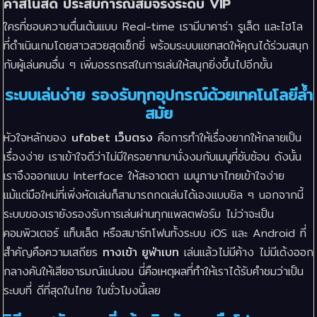
คาสิโนสด ประสบการณ์สมจริงระดับ VIP
ใครที่ชอบความตื่นเต้นแบบ Real-time เรามีบาคาร่า รูเล็ต และไฮโล
ที่ดำเนินเกมโดยสาวสวยสุดเซ็กซี่ พร้อมระบบแชทสดให้คุณได้ร่วมสนุก
กับผู้เล่นคนอื่น ๆ เพิ่มอรรถรสในการเล่นให้สนุกยิ่งขึ้นไปอีกขั้น
ระบบเล่นง่าย รองรับทุกอุปกรณ์ด้วยเทคโนโลยีล้ำ
สมัย
หัวใจหลักของ
ufabet เว็บตรง
คือการทำให้เรื่องยากให้กลายเป็น
เรื่องง่าย เราเข้าใจดีว่าไม่มีใครอยากมานั่งงมกับเมนูที่ซับซ้อน ดังนั้น
เราจึงออกแบบ Interface ให้สะอาดตา เมนูภาษาไทยเข้าใจง่าย
แม้แต่มือใหม่ที่เพิ่งหัดเล่นก็สามารถกดเล่นได้เองแบบชิล ๆ นอกจากนี้
ระบบของเรายังรองรับการเล่นผ่านทุกแพลตฟอร์ม ไม่ว่าจะเป็น
คอมพิวเตอร์ แท็บเล็ต หรือสมาร์ทโฟนทั้งระบบ iOS และ Android ที่
สำคัญคือความเสถียร
ทางเข้า ยูฟ่าเบท
เล่นแล้วไม่มีค้าง ไม่มีเด้งออก
กลางคันให้เสียอารมณ์แน่นอน นี่คือเหตุผลที่ทำให้เราได้รับคำชมว่าเป็น
ระบบที่ ดีที่สุดในไทย ในชั่วโมงนี้เลย