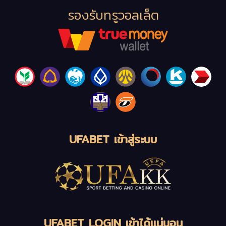
รองรับทรูวอลเล็ต
UFABET เข้าสู่ระบบ
UFABET LOGIN เข้าได้แน่นอน