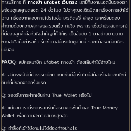
การบริการ ที่
ทางเข้า ufabet เว็บตรง
เรามีทีมงานแอดมินของเรา
พร้อมดูแลคุณตลอด 24 ชั่วโมง ไม่ว่าคุณจะติดปัญหาเรื่องการเข้าใช้
งาน หรืออยากสอบถามโปรโมชั่น เครดิตฟรี ล่าสุด เราพร้อมตอบ
คำถามด้วยความสุภาพและรวดเร็ว ทันใจ เพราะเราเชื่อว่าประสบการณ์
ที่ดีของลูกค้าคือหัวใจสำคัญที่ทำให้เราเป็นอันดับ 1 มาอย่างยาวนาน
หากสนใจก็อย่ารอช้า รีบเข้ามาสมัครเปิดยูสวันนี้ รวยได้จริงก่อนใคร
แน่นอน
FAQ
Q: สมัครสมาชิก ufabet ทางเข้า ต้องเสียค่าใช้จ่ายไหม
A: สมัครฟรีไม่มีค่าธรรมเนียม แถมยังมีลุ้นรับโบนัสต้อนรับสมาชิกใหม่
ทันทีที่มียอดฝากครั้งแรก
Q: รองรับการฝากเงินผ่าน True Wallet หรือไม่
A: แน่นอน เรามีระบบรองรับทั้งธนาคารชั้นนำและ True Money
Wallet เพื่อความสะดวกสบายสูงสุด
Q: ถ้าลิ้งก์เข้าใช้งานไม่ได้ต้องทำอย่างไร