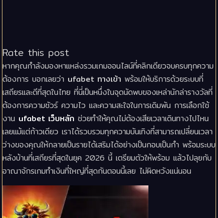
Rate this post
หากคุณกำลังมองหาแหล่งรวมเกมออนไลน์ที่คลิกเดียวจบครบทุกความ
ต้องการ บอกเลยว่า
ufabet ทางเข้า
พร้อมให้บริการด้วยระบบที่
เสถียรและดีที่สุดในไทย ที่นี่เป็นหนึ่งในจุดนัดพบของเหล่านักล่ารางวัลที่
ต้องการความชัวร์ ความไว และความสะใจในการเดิมพัน การเลือกใช้
งาน
ufabet เว็บหลัก
ช่วยทำให้คุณไม่ต้องเสียเวลาเดินทางไปไหน
เลยแม้แต่ก้าวเดียว เราได้รวบรวมทุกความบันเทิงที่สามารถเปลี่ยนเวลา
ว่างของคุณให้กลายเป็นรายได้เสริมได้อย่างเป็นกอบเป็นกำ พร้อมระบบ
หลังบ้านที่เสถียรที่สุดในยุค 2026 นี้ เตรียมตัวให้พร้อม แล้วไปลุยกับ
อาณาจักรเกมทำเงินที่ใหญ่ที่สุดกันตอนนี้เลย ไม่ผิดหวังแน่นอน