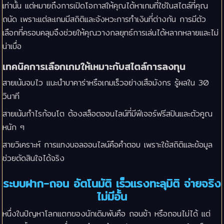
เท่านั้น แต่หมายถึงการเปิดโอกาสให้คุณได้หาเกมที่ใช่ในสไตล์ที่คุณ
ถนัด เพราะแต่ละเกมมีสถิติและจังหวะการทำเงินที่ต่างกัน การมีตัว
เลือกที่ครอบคลุมจึงช่วยให้คุณวางกลยุทธ์การเล่นได้หลากหลายและไม่
น่าเบื่อ
เทคนิคการเลือกเกมให้เหมาะกับสไตล์การลงทุน
สายเน้นจบไว แนะนำบาคาร่าหรือเกมเร็วอย่างเสือมังกร รู้ผลใน 30
วินาที
สายเน้นกำไรก้อนโต ต้องสล็อตออนไลน์ที่มีฟีเจอร์ฟรีสปินและตัวคูณ
หนัก ๆ
สายวิเคราะห์ การแทงบอลออนไลน์คือคำตอบ เพราะใช้สถิติและข้อมูล
ช่วยตัดสินใจได้จริง
ระบบฝาก-ถอน อัตโนมัติ เร็วแรงทะลุมิติ จ่ายจริง
ไม่มีอั้น
หนึ่งในปัญหาโลกแตกของนักเดิมพันคือ ถอนช้า หรือถอนไม่ได้ แต่