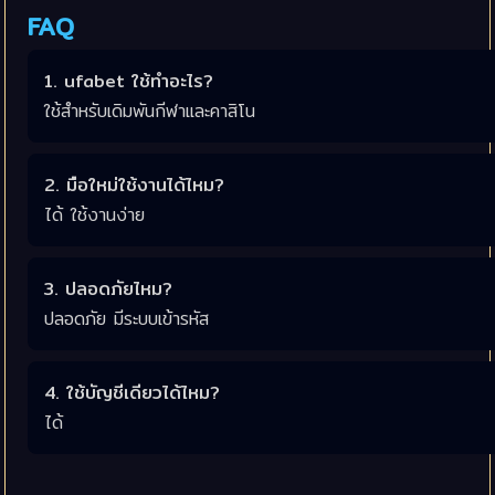
FAQ
1. ufabet ใช้ทำอะไร?
ใช้สำหรับเดิมพันกีฬาและคาสิโน
2. มือใหม่ใช้งานได้ไหม?
ได้ ใช้งานง่าย
3. ปลอดภัยไหม?
ปลอดภัย มีระบบเข้ารหัส
4. ใช้บัญชีเดียวได้ไหม?
ได้