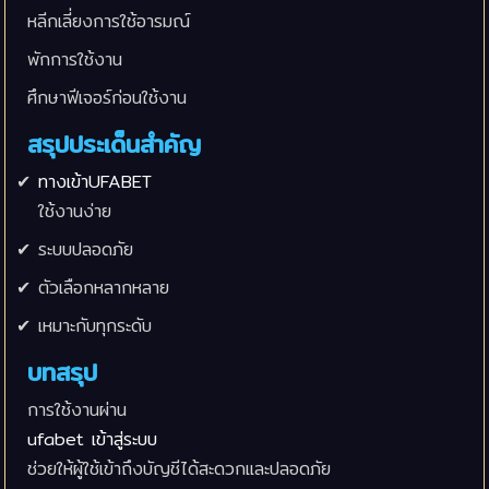
หลีกเลี่ยงการใช้อารมณ์
พักการใช้งาน
ศึกษาฟีเจอร์ก่อนใช้งาน
สรุปประเด็นสำคัญ
ทางเข้าUFABET
ใช้งานง่าย
ระบบปลอดภัย
ตัวเลือกหลากหลาย
เหมาะกับทุกระดับ
บทสรุป
การใช้งานผ่าน
ufabet เข้าสู่ระบบ
ช่วยให้ผู้ใช้เข้าถึงบัญชีได้สะดวกและปลอดภัย