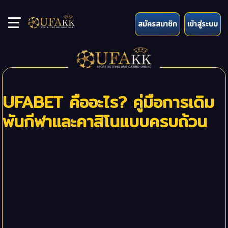
สมัครสมาชิก
เข้าสู่ระบบ
UFABET คืออะไร? คู่มือการเดิม
พันกีฬาและคาสิโนแบบครบถ้วน