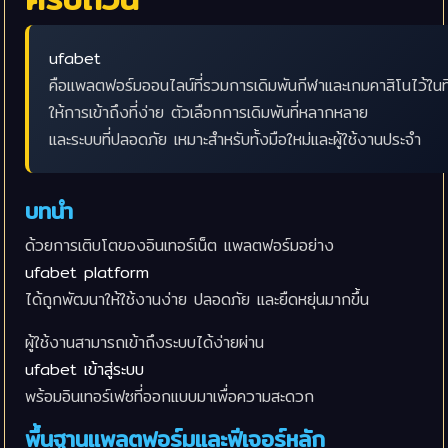
ufabet
คือแพลตฟอร์มออนไลน์ที่รวมการเดิมพันกีฬาและเกมคาสิโนไว้ในที
ให้การเข้าถึงที่ง่าย ตัวเลือกการเดิมพันที่หลากหลาย
และระบบที่ปลอดภัย เหมาะสำหรับทั้งมือใหม่และผู้ใช้งานประจำ
บทนำ
ด้วยการเติบโตของอินเทอร์เน็ต แพลตฟอร์มอย่าง
ufabet platform
ได้ถูกพัฒนาให้ใช้งานง่าย ปลอดภัย และยืดหยุ่นมากขึ้น
ผู้ใช้งานสามารถเข้าถึงระบบได้ง่ายผ่าน
ufabet เข้าสู่ระบบ
พร้อมอินเทอร์เฟซที่ออกแบบมาเพื่อความสะดวก
พื้นฐานแพลตฟอร์มและฟีเจอร์หลัก