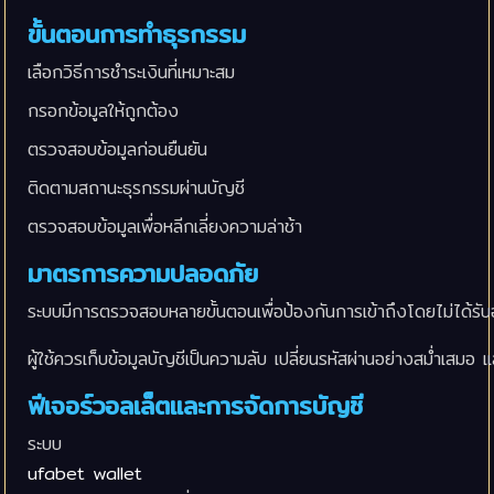
ขั้นตอนการทำธุรกรรม
เลือกวิธีการชำระเงินที่เหมาะสม
กรอกข้อมูลให้ถูกต้อง
ตรวจสอบข้อมูลก่อนยืนยัน
ติดตามสถานะธุรกรรมผ่านบัญชี
ตรวจสอบข้อมูลเพื่อหลีกเลี่ยงความล่าช้า
มาตรการความปลอดภัย
ระบบมีการตรวจสอบหลายขั้นตอนเพื่อป้องกันการเข้าถึงโดยไม่ได้รั
ผู้ใช้ควรเก็บข้อมูลบัญชีเป็นความลับ เปลี่ยนรหัสผ่านอย่างสม่ำเสมอ แ
ฟีเจอร์วอลเล็ตและการจัดการบัญชี
ระบบ
ufabet wallet