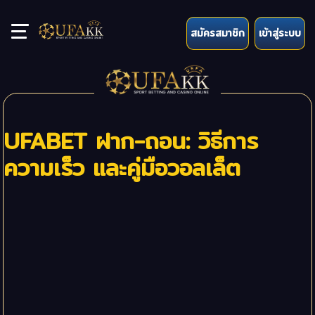
สมัครสมาชิก
เข้าสู่ระบบ
UFABET ฝาก-ถอน: วิธีการ
ความเร็ว และคู่มือวอลเล็ต