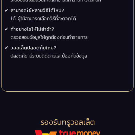
สามารถใช้หลายวิธีได้ไหม?
ได้ ผู้ใช้สามารถเลือกวิธีที่สะดวกได้
ทำอย่างไรให้ไม่ล่าช้า?
ตรวจสอบข้อมูลให้ถูกต้องก่อนทำรายการ
วอลเล็ตปลอดภัยไหม?
ปลอดภัย มีระบบติดตามและป้องกันข้อมูล
รองรับทรูวอลเล็ต