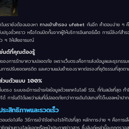
ว ทำไมเรายังต้องมองหา
ทางเข้าสำรอง
ufabet
กันอีก คำตอบง่าย ๆ คือ
รับปรุงชั่วคราว หรือโดนปิดกั้นจากผู้ให้บริการอินเทอร์เน็ต การมีลิงก์สำร
ัว ๆ ให้เสียอารมณ์
ต์ที่คุณต้องรู้
ของการรักษาความปลอดภัย เพราะเว็บตรงคือการส่งข้อมูลและธุรกรรมก
ามเร็วในการปรับยอดเครดิต และความแม่นยำของราคาต่อรองที่ยุติธรรมที่สุ
ลส่วนตัวแบบ 100%
ว็บตรง ระบบจะมีการเข้ารหัสข้อมูลด้วยเทคโนโลยี SSL ที่ทันสมัยที่สุด 
ปได้ การันตีได้เลยว่าเล่นที่นี่ปลอดภัยกว่าการเดินไปแทงที่โต๊ะบอลหน้าป
ีประสิทธิภาพและรวดเร็ว
ตอนต่อไปคือ วิธีการเข้าใช้อย่างไรให้โปรที่สุด หลักการง่าย ๆ คือการเลือ
าชิกผ่านทางไลน์แอดหรือหน้าประกาศข่าวสาร ซึ่งลิงก์เหล่านี้จะถูกตรวจ