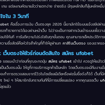
 เกม แต่ละเกมคัดมาแล้วว่าแตกง่าย จ่ายจริง มีทุนหลักสิบก็ลุ้นหลักหมื่น
ใจใน 3 วินาที
fabet
คือเรื่องการเงิน เว็บตรงยุค 2026 นี้เขาเลิกใช้ระบบแจ้งสลิปผ่าน
รถทำรายการได้เองผ่านหน้าเว็บ ไม่ว่าจะเป็นการฝากเงินเข้าระบบเพื่
ชีพร้อมใช้ทันที การันตีความโปร่งใสในทุกขั้นตอน คุณสามารถเช็คประวัติ
วามซื่อสัตย์คือหัวใจสำคัญที่ทำให้ยูฟ่าเบท
คาสิโนเว็บตรง
ของเราครอง
 เว็บตรงให้ชัวร์ก่อนตัดสินใจ สมัคร ufabet
ง
ขอแนะนำว่าก่อนที่คุณจะกดปุ่ม
สมัคร
ufabet
เข้าไป ควรดูให้แน่ใจว่
ไหนเป็นเว็บตรงนั้น ให้ดูที่การบริการลูกค้าเป็นหลัก โดยเว็บตรงจะมีทีม
ะทำการตรวจสอบจากรีวิวในโซเชียลมีเดียหรือฟอรั่มชื่อดังก็ได้ เว็บที่มีคว
t
ใหม่ ๆ ให้สมาชิกรับทราบทันทีที่มีการเปลี่ยนแปลง หากคุณเจอเว็บ
uf
่สุดแล้ว