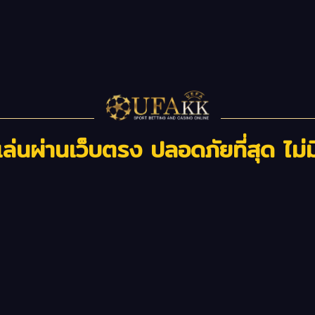
่นผ่านเว็บตรง ปลอดภัยที่สุด ไม่