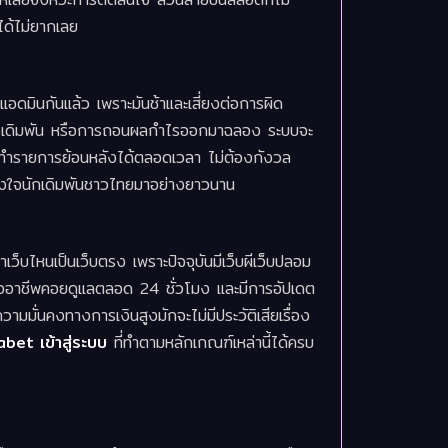
ได้ไม่ยากเลย
แอดมินกันแล้ว เพราะมันช้าและเสี่ยงต่อการผิด
อวางเดิมพัน หรือการถอนผลกำไรออกมาฉลอง ระบบจะ
การทำรายการย้อนหลังได้ตลอดเวลา ไม่ต้องกังวล
ใจนักเดิมพันชาวไทยมาอย่างยาวนาน
าเว็บไหนเป็นเว็บตรง เพราะปัจจุบันมีเว็บผีเว็บปลอม
งานมืออาชีพคอยดูแลตลอด 24 ชั่วโมง และมีการอัปเดต
ามมั่นคงทางการเงินสูงมักจะไม่มีประวัติเสียเรื่อง
abet เข้าสู่ระบบ
ที่ทำตามหลักเกณฑ์เหล่านี้ได้ครบ