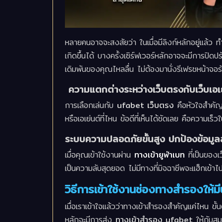
หลายคนอาจจะสงสัยว่า ในเมื่อมีลิงก์หลักอยู่แล้
เกิดขึ้นได้ บางครั้งเซิร์ฟเวอร์หลักอาจจะมีการปิดป
เดิมพันของคุณไหลลื่น ไม่ต้องมานั่งรีเฟรชหน้าจอร
ความแตกต่างระหว่างเว็บตรงกับเว็บเอเย่น
การเลือกเล่นกับ
ufabet เว็บตรง
คือหัวใจสำคัญ
หรือเอเย่นต์ที่ไหน ข้อดีที่เห็นได้ชัดเลย คือคว
ระบบความปลอดภัยขั้นสูง ปกป้องข้อมู
เมื่อคุณเข้าใช้งานผ่าน
ทางเข้ายูฟ่าเบท
ที่เป็นของเ
เป็นความลับสุดยอด ไม่มีทางที่มิจฉาชีพจะแฮ็กเข้าไ
วิธีการเข้าใช้งานช่องทางสำรองให้ม
เมื่อเราเข้าใจแล้วว่าทางเข้าสำรองสำคัญแค่ไหน ขั้น
หลักจะมีการส่ง
ทางเข้าสำรอง
ufabet
ให้กับสม