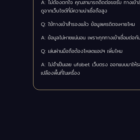
A: ไม่ต้องตกใจ คุณสามารถติดต่อขอรับ ทางเข้
ดูจากเว็บไซต์ที่มีความน่าเชื่อถือสูง
Q: ใช้ทางเข้าสำรองแล้ว ข้อมูลเครดิตจะหายไหม
A: ข้อมูลไม่หายแน่นอน เพราะทุกทางเข้าเชื่อมต่
Q: เล่นผ่านมือถือต้องโหลดแอปฯ เพิ่มไหม
A: ไม่จำเป็นเลย ufabet เว็บตรง ออกแบบมาให้รองร
เปลืองพื้นที่ในเครื่อง