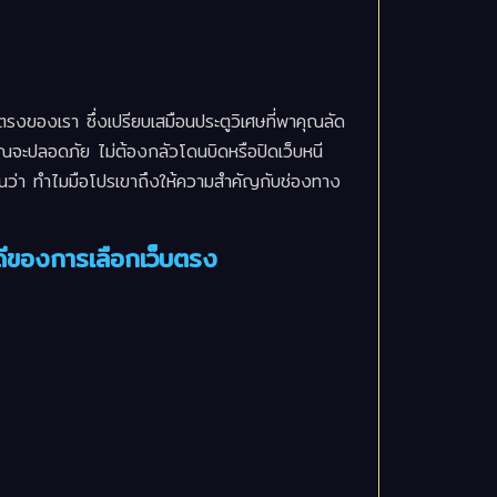
บตรงของเรา ซึ่งเปรียบเสมือนประตูวิเศษที่พาคุณลัด
ุณจะปลอดภัย ไม่ต้องกลัวโดนบิดหรือปิดเว็บหนี
ึกกันว่า ทำไมมือโปรเขาถึงให้ความสำคัญกับช่องทาง
ดีของการเลือกเว็บตรง